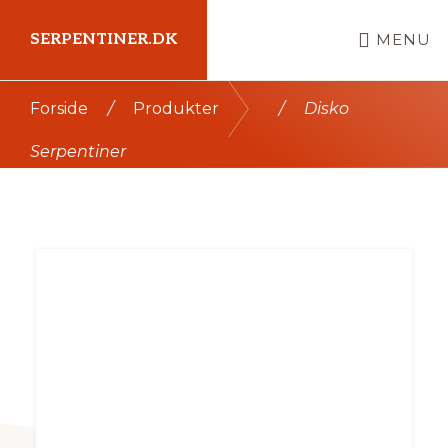
Skip
SERPENTINER.DK
MENU
til
indhold
Kort
Forside
/
Produkter
/
Disko
intro
Serpentiner
her