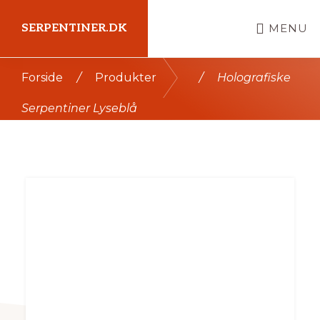
Skip
SERPENTINER.DK
MENU
til
indhold
Kort
Forside
/
Produkter
/
Holografiske
intro
Serpentiner Lyseblå
her